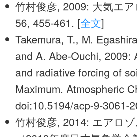
竹村俊彦, 2009: 大気
56, 455-461. [
全文
]
Takemura, T., M. Egashira,
and A. Abe-Ouchi, 2009: A 
and radiative forcing of so
Maximum. Atmospheric Ch
doi:10.5194/acp-9-3061-2
竹村俊彦, 2014: エ