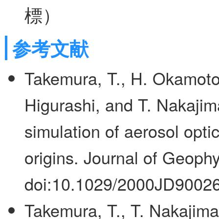
標）
参考文献
Takemura, T., H. Okamoto
Higurashi, and T. Nakajim
simulation of aerosol optic
origins. Journal of Geoph
doi:10.1029/2000JD90026
Takemura, T., T. Nakajima