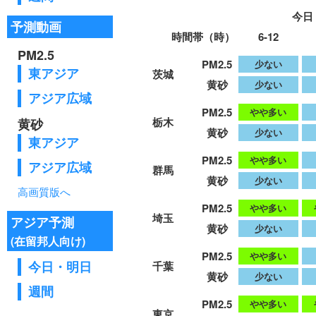
予測動画
PM2.5
東アジア
アジア広域
黄砂
東アジア
アジア広域
高画質版へ
アジア予測
(在留邦人向け)
今日・明日
週間