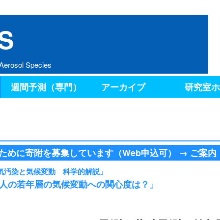
S
 Aerosol Species
週間予測（専門）
アーカイブ
研究室ホ
るために寄附を募集しています（Web申込可） →
ご案内
気汚染と気候変動 科学的解説」
人の若年層の気候変動への関心度は？」