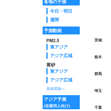
各地の予測
今日・明日
週間
予測動画
PM2.5
東アジア
アジア広域
黄砂
東アジア
アジア広域
高画質版へ
アジア予測
(在留邦人向け)